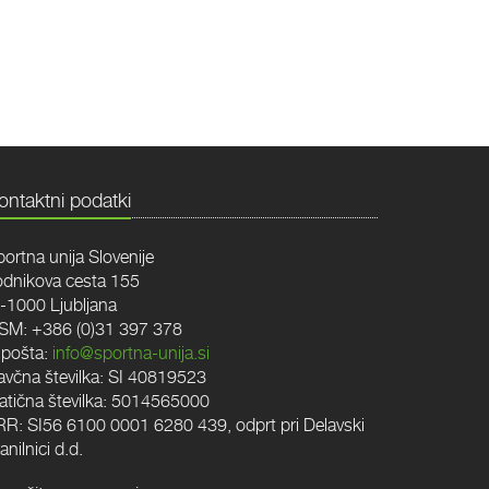
ontaktni podatki
ortna unija Slovenije
odnikova cesta 155
I-1000 Ljubljana
SM: +386 (0)31 397 378
-pošta:
info@sportna-unija.si
avčna številka: SI 40819523
atična številka: 5014565000
RR: SI56 6100 0001 6280 439, odprt pri Delavski
anilnici d.d.