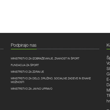
Podpirajo nas
K
Šp
MINISTRSTVO ZA IZOBRAŽEVANJE, ZNANOST IN ŠPORT
V
FUNDACIJA ZA ŠPORT
S
MINISTRSTVO ZA ZDRAVJE
G
MINISTRSTVO ZA DELO, DRUŽINO, SOCIALNE ZADEVE IN ENAKE
E
MOŽNOSTI
D
MINISTRSTVO ZA JAVNO UPRAVO
M
T
hr