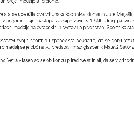
nah prejeli medalje ali diplome.
tve sta se udeležila dva vrhunska športnika, domačin Jure Matjašič 
te v nogometu kjer nastopa za ekipo Zavrč v 1.SNL, drugi pa svoje 
 priboril medalje na evropskih in svetovnih prvenstvih. Športnika s
stavitvi svojih športnih uspehov sta poudarila, da se dobri rezul
vijo medalj se je občinstvu predstavil mlad glasbenik Matevž Savora
ci Vetra v laseh so se ob koncu prireditve strinjali, da se v priho