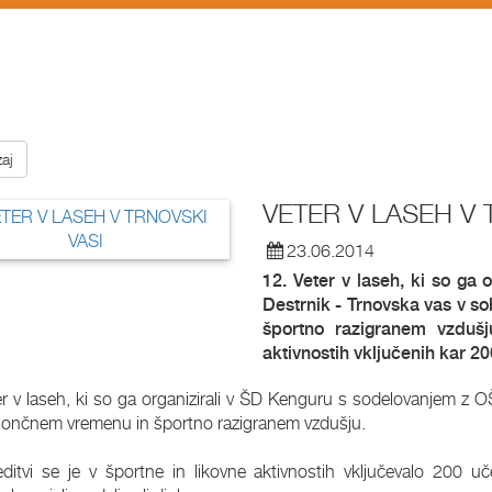
aj
VETER V LASEH V 
23.06.2014
12. Veter v laseh, ki so ga
Destrnik - Trnovska vas v so
športno razigranem vzdušju
aktivnostih vključenih kar 2
er v laseh, ki so ga organizirali v ŠD Kenguru s sodelovanjem z O
 sončnem vremenu in športno razigranem vzdušju.
editvi se je v športne in likovne aktivnostih vključevalo 200 