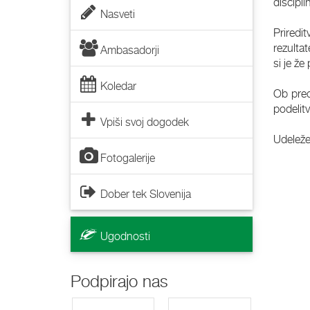
discipli
Nasveti
Priredi
rezulta
Ambasadorji
si je že
Koledar
Ob pred
podelit
Vpiši svoj dogodek
Udeležen
Fotogalerije
Dober tek Slovenija
Ugodnosti
Podpirajo nas