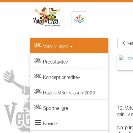
Naz
Veter v laseh
Predstavitev
Koncept prireditev
Razpis Veter v laseh 2023
12. Vet
Športne igre
minil v
Novice
Na prir