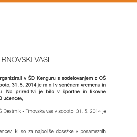
TRNOVSKI VASI
 organizirali v ŠD Kenguru s sodelovanjem z OŠ
boto, 31. 5. 2014 je minil v sončnem vremenu in
. Na prireditvi je bilo v športne in likovne
00 učencev,
Š Destrnik - Trnovska vas v soboto, 31. 5. 2014 je
učencev, ki so za najboljše dosežke v posameznih