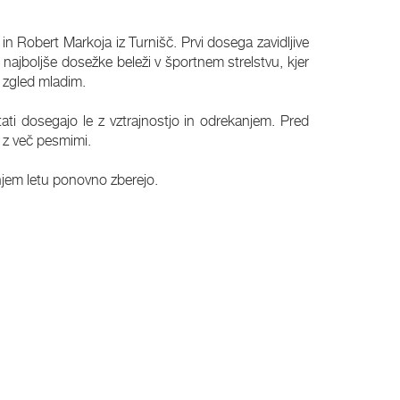
in Robert Markoja iz Turnišč. Prvi dosega zavidljive
najboljše dosežke beleži v športnem strelstvu, kjer
ta zgled mladim.
tati dosegajo le z vztrajnostjo in odrekanjem. Pred
 z več pesmimi.
dnjem letu ponovno zberejo.