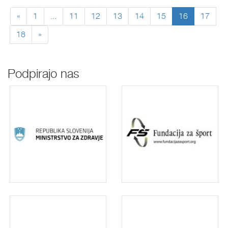
«
1
...
11
12
13
14
15
16
17
18
»
Podpirajo nas