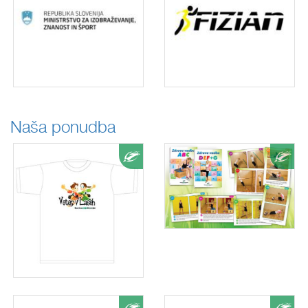
Naša ponudba
Ponudba
Pon