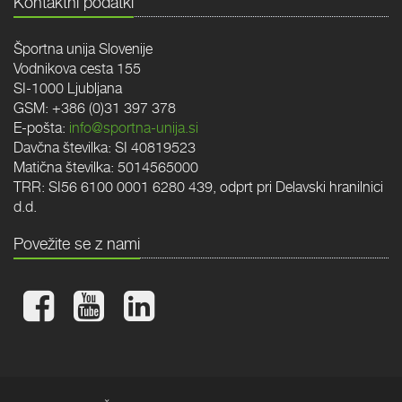
Kontaktni podatki
Športna unija Slovenije
Vodnikova cesta 155
SI-1000 Ljubljana
GSM: +386 (0)31 397 378
E-pošta:
info@sportna-unija.si
Davčna številka: SI 40819523
Matična številka: 5014565000
TRR: SI56 6100 0001 6280 439, odprt pri Delavski hranilnici
d.d.
Povežite se z nami