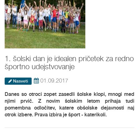
1. šolski dan je idealen pričetek za redno
športno udejstvovanje
01.09.2017
Nasveti
Danes so otroci zopet zasedli šolske klopi, mnogi med
njimi prvič. Z novim šolskim letom prihaja tudi
pomembna odločitev, katere obšolske dejavnosti naj
otrok izbere. Prava izbira je šport - katerikoli.