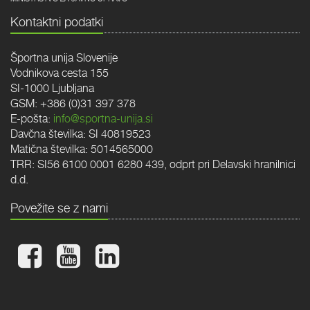
Kontaktni podatki
Športna unija Slovenije
Vodnikova cesta 155
SI-1000 Ljubljana
GSM: +386 (0)31 397 378
E-pošta:
info@sportna-unija.si
Davčna številka: SI 40819523
Matična številka: 5014565000
TRR: SI56 6100 0001 6280 439, odprt pri Delavski hranilnici
d.d.
Povežite se z nami