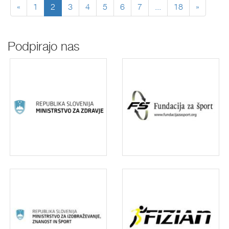
«
1
2
3
4
5
6
7
...
18
»
Podpirajo nas