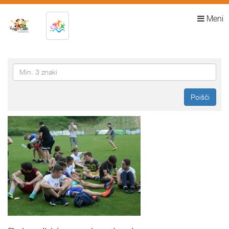
Meni
Poišči